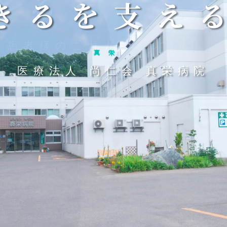
きるを支え
きるを支え
きるを支え
きるを支え
きるを支え
社会との繋がりを結びなおす
患者様のこれからをいかす。
その人らしさを大切に。
人生に伴走する。
医療法人 尚仁会 真栄病院
詳細を見る
詳細を見る
詳細を見る
詳細を見る