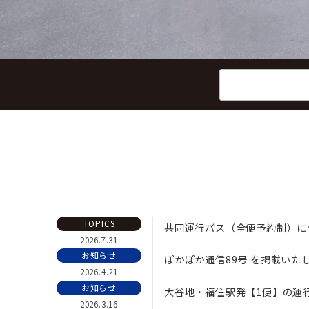
検
索：
TOPICS
共同運行バス（全便予約制）に
2026.7.31
お知らせ
ぽかぽか通信89号 を掲載いた
2026.4.21
お知らせ
大谷地・福住駅発【1便】の運
2026.3.16