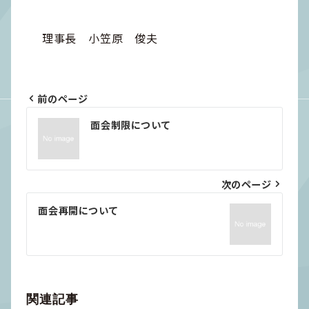
理事長 小笠原 俊夫
前のページ
投
面会制限について
稿
ナ
ビ
次のページ
ゲ
面会再開について
ー
シ
ョ
ン
関連記事